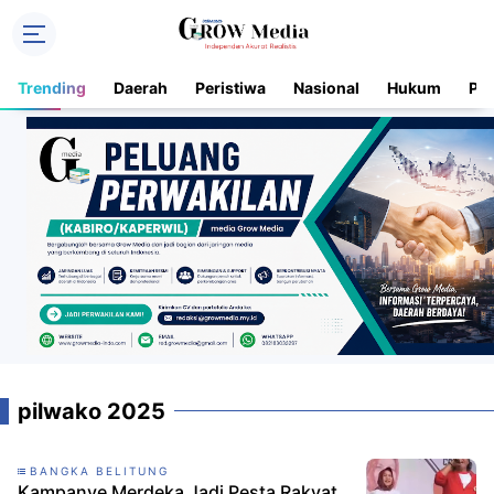
Trending
Daerah
Peristiwa
Nasional
Hukum
Pol
pilwako 2025
BANGKA BELITUNG
Kampanye Merdeka Jadi Pesta Rakyat,