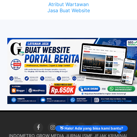
Atribut Wartawan
Jasa Buat Website
👋 Halo! Ada yang bisa kami bantu?
INDOMETRO
GROW MEDIA
JURNALISME
JEJAK KRIMINAL