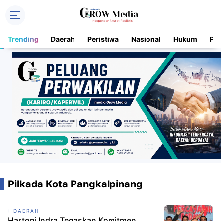
Trending
Daerah
Peristiwa
Nasional
Hukum
Pol
Pilkada Kota Pangkalpinang
DAERAH
Hartoni Indra Tegaskan Komitmen