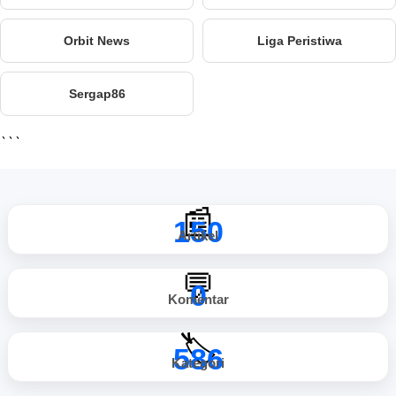
Orbit News
Liga Peristiwa
Sergap86
```
📰
150
Artikel
💬
0
Komentar
🏷️
586
Kategori