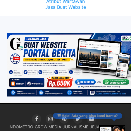
Atribut Wartawan
Jasa Buat Website
👋 Halo! Ada yang bisa kami bantu?
INDOMETRO
GROW MEDIA
JURNALISME
JEJAK KRIMINAL