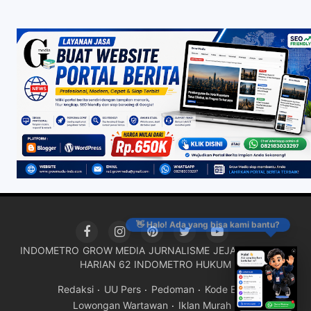
👋 Halo! Ada yang bisa kami bantu?
INDOMETRO
GROW MEDIA
JURNALISME
JEJAK KRIMINAL
HARIAN 62
INDOMETRO HUKUM
Redaksi
UU Pers
Pedoman
Kode Etik
Lowongan Wartawan
Iklan Murah