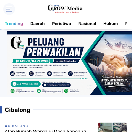
Trending
Daerah
Peristiwa
Nasional
Hukum
Pol
Cibalong
CIBALONG
Atap Rumah Warga di Desa Sancang