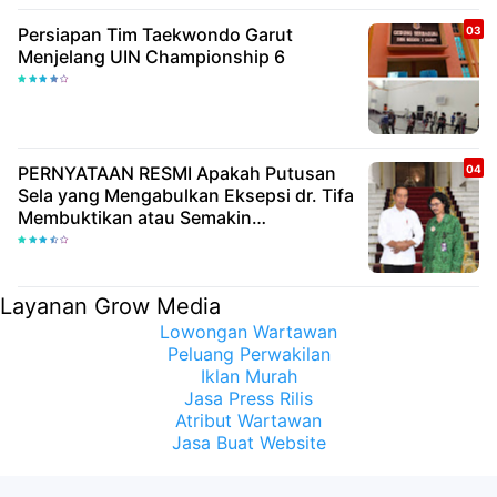
Persiapan Tim Taekwondo Garut
Menjelang UIN Championship 6
PERNYATAAN RESMI Apakah Putusan
Sela yang Mengabulkan Eksepsi dr. Tifa
Membuktikan atau Semakin
Meyakinkan Publik Bahwa Ijazah
Presiden Joko Widodo Palsu? Maret
Samuel Sueken: Belum Tentu
Layanan Grow Media
Lowongan Wartawan
Peluang Perwakilan
Iklan Murah
Jasa Press Rilis
Atribut Wartawan
Jasa Buat Website