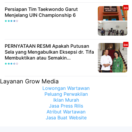
Persiapan Tim Taekwondo Garut
Menjelang UIN Championship 6
PERNYATAAN RESMI Apakah Putusan
Sela yang Mengabulkan Eksepsi dr. Tifa
Membuktikan atau Semakin
Meyakinkan Publik Bahwa Ijazah
Presiden Joko Widodo Palsu? Maret
Samuel Sueken: Belum Tentu
Layanan Grow Media
Lowongan Wartawan
Peluang Perwakilan
Iklan Murah
Jasa Press Rilis
Atribut Wartawan
Jasa Buat Website