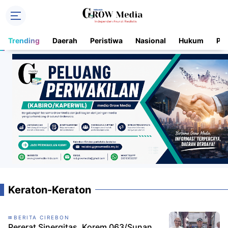
Trending
Daerah
Peristiwa
Nasional
Hukum
Pol
Keraton-Keraton
BERITA CIREBON
Pererat Sinergitas, Korem 063/Sunan