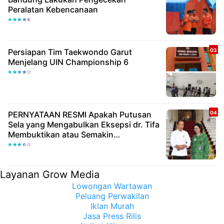
Peralatan Kebencanaan
Persiapan Tim Taekwondo Garut
Menjelang UIN Championship 6
PERNYATAAN RESMI Apakah Putusan
Sela yang Mengabulkan Eksepsi dr. Tifa
Membuktikan atau Semakin
Meyakinkan Publik Bahwa Ijazah
Presiden Joko Widodo Palsu? Maret
Samuel Sueken: Belum Tentu
Layanan Grow Media
Lowongan Wartawan
Peluang Perwakilan
Iklan Murah
Jasa Press Rilis