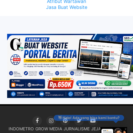
Atribut Wartawan
Jasa Buat Website
👋 Halo! Ada yang bisa kami bantu?
INDOMETRO
GROW MEDIA
JURNALISME
JEJAK KRIMINAL