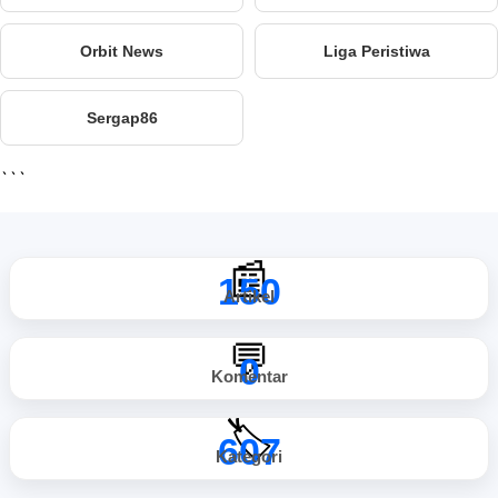
Orbit News
Liga Peristiwa
Sergap86
```
📰
150
Artikel
💬
0
Komentar
🏷️
607
Kategori