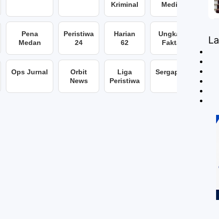
Kriminal
Media
Pena
Peristiwa
Harian
Ungkap
L
Medan
24
62
Fakta
Ops Jurnal
Orbit
Liga
Sergap86
News
Peristiwa