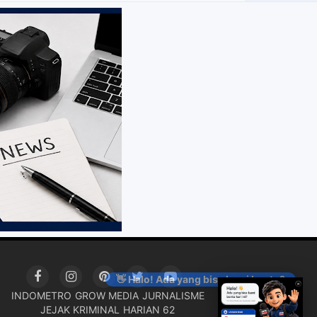
👋 Halo! Ada yang bisa kami bantu?
INDOMETRO
GROW MEDIA
JURNALISME
JEJAK KRIMINAL
HARIAN 62