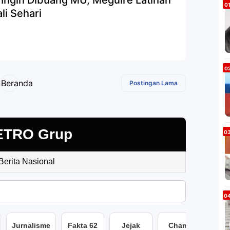
 Ingin Dibuang MU, Meguire Latihan
li Sehari
Beranda
Postingan Lama
ETRO Grup
 Berita Nasional
Jurnalisme
Fakta 62
Jejak
Chans