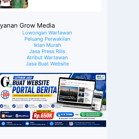
Meyakinkan Publik Bahwa
Ijazah Presiden Joko Widodo
Palsu? Maret Samuel Sueken:
Belum Tentu
ayanan Grow Media
Lowongan Wartawan
Peluang Perwakilan
Iklan Murah
Jasa Press Rilis
Atribut Wartawan
Jasa Buat Website