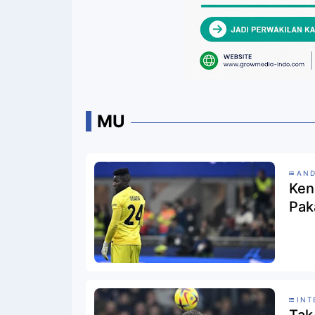
MU
AN
Ken
Pak
INT