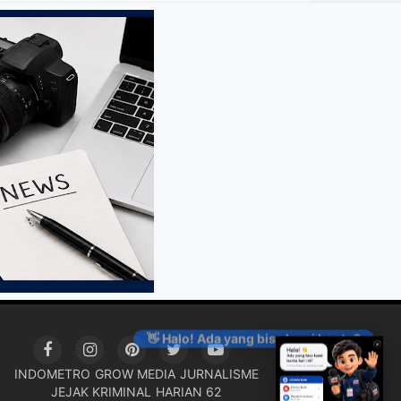
👋 Halo! Ada yang bisa kami bantu?
INDOMETRO
GROW MEDIA
JURNALISME
JEJAK KRIMINAL
HARIAN 62