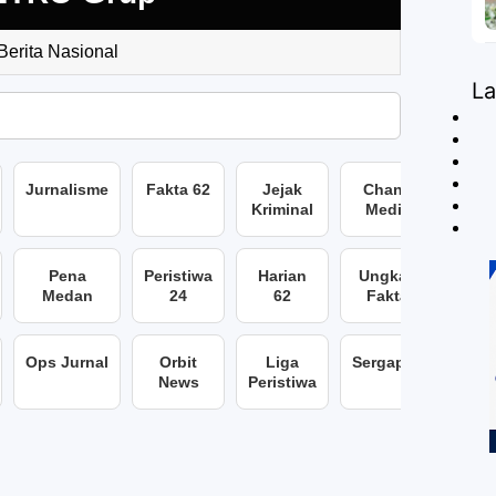
 Berita Nasional
L
Jurnalisme
Fakta 62
Jejak
Chans
Kriminal
Media
Pena
Peristiwa
Harian
Ungkap
Medan
24
62
Fakta
Ops Jurnal
Orbit
Liga
Sergap86
News
Peristiwa