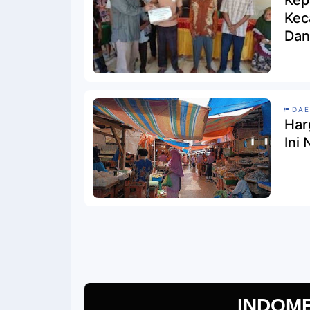
Kep
Kec
Dan
DAE
Har
INDOM