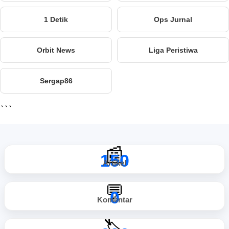
1 Detik
Ops Jurnal
Orbit News
Liga Peristiwa
Sergap86
```
📰
150
Artikel
💬
0
Komentar
🏷️