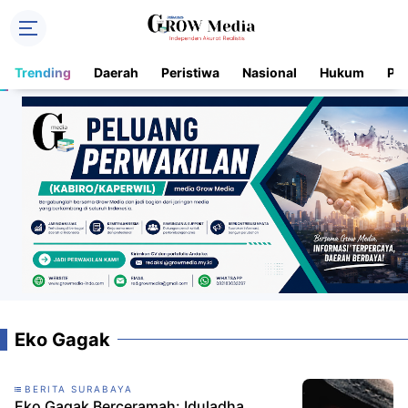
Trending
Daerah
Peristiwa
Nasional
Hukum
Pol
Eko Gagak
BERITA SURABAYA
Eko Gagak Berceramah: Iduladha