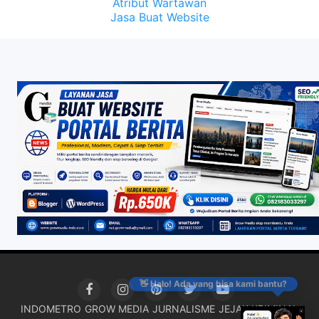
Atribut Wartawan
Jasa Buat Website
👋 Halo! Ada yang bisa kami bantu?
INDOMETRO
GROW MEDIA
JURNALISME
JEJAK KRIMINAL