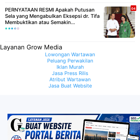
PERNYATAAN RESMI Apakah Putusan
Sela yang Mengabulkan Eksepsi dr. Tifa
Membuktikan atau Semakin
Meyakinkan Publik Bahwa Ijazah
Presiden Joko Widodo Palsu? Maret
Samuel Sueken: Belum Tentu
Layanan Grow Media
Lowongan Wartawan
Peluang Perwakilan
Iklan Murah
Jasa Press Rilis
Atribut Wartawan
Jasa Buat Website