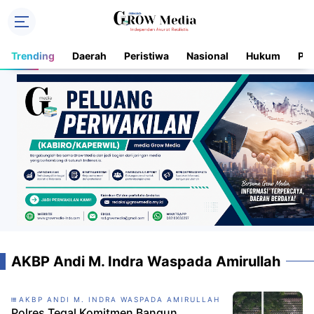
Trending
Daerah
Peristiwa
Nasional
Hukum
Pol
AKBP Andi M. Indra Waspada Amirullah
AKBP ANDI M. INDRA WASPADA AMIRULLAH
Polres Tegal Komitmen Bangun