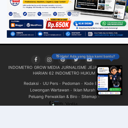
👋 Halo! Ada yang bisa kami bantu?
INDOMETRO
GROW MEDIA
JURNALISME
JEJAK KRIMINAL
HARIAN 62
INDOMETRO HUKUM
Redaksi
UU Pers
Pedoman
Kode Etik
Lowongan Wartawan
Iklan Murah
Peluang Perwakilan & Biro
Sitemap
Copyright ©
2026Grow Media Indonesia
Premium