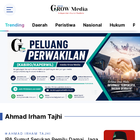
Trending
Daerah
Peristiwa
Nasional
Hukum
Pol
Ahmad Irham Tajhi
AHMAD IRHAM TAJHI
IPA Sumut Serukan Pemilu Damai, Jaga