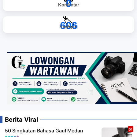
💬
0
Komentar
🏷️
606
Kategori
Berita Viral
50 Singkatan Bahasa Gaul Medan