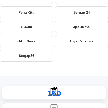
Pena Kita
Sergap 24
1 Detik
Ops Jurnal
Orbit News
Liga Peristiwa
Sergap86
```
📰
150
Artikel