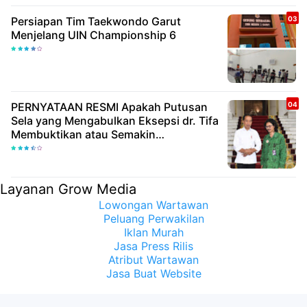
Persiapan Tim Taekwondo Garut
Menjelang UIN Championship 6
PERNYATAAN RESMI Apakah Putusan
Sela yang Mengabulkan Eksepsi dr. Tifa
Membuktikan atau Semakin
Meyakinkan Publik Bahwa Ijazah
Presiden Joko Widodo Palsu? Maret
Samuel Sueken: Belum Tentu
Layanan Grow Media
Lowongan Wartawan
Peluang Perwakilan
Iklan Murah
Jasa Press Rilis
Atribut Wartawan
Jasa Buat Website