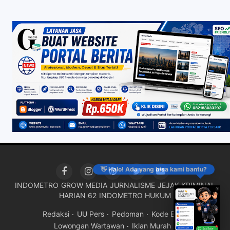
👋 Halo! Ada yang bisa kami bantu?
INDOMETRO
GROW MEDIA
JURNALISME
JEJAK KRIMINAL
HARIAN 62
INDOMETRO HUKUM
Redaksi
UU Pers
Pedoman
Kode Etik
Lowongan Wartawan
Iklan Murah