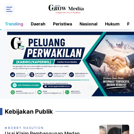
Trending
Daerah
Peristiwa
Nasional
Hukum
Pol
Kebijakan Publik
BOBBY NASUTION
Usai Klaim Pembangunan Medan,