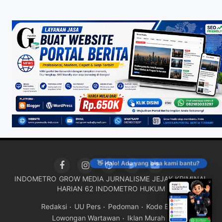
👋 Halo! Ada yang bisa kami bantu?
INDOMETRO
GROW MEDIA
JURNALISME
JEJAK KRIMINAL
HARIAN 62
INDOMETRO HUKUM
Redaksi
UU Pers
Pedoman
Kode Etik
Lowongan Wartawan
Iklan Murah