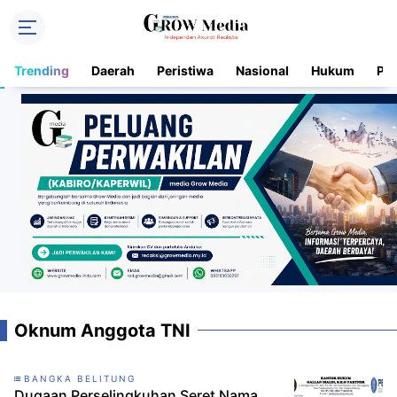
Trending
Daerah
Peristiwa
Nasional
Hukum
Pol
Oknum Anggota TNI
BANGKA BELITUNG
Dugaan Perselingkuhan Seret Nama