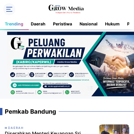
Trending
Daerah
Peristiwa
Nasional
Hukum
Pol
Pemkab Bandung
DAERAH
Diserahkan Menteri Keuangan Sri