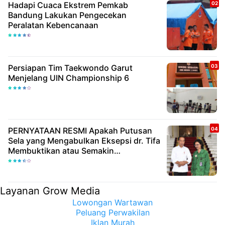
Hadapi Cuaca Ekstrem Pemkab
Bandung Lakukan Pengecekan
Peralatan Kebencanaan
Persiapan Tim Taekwondo Garut
Menjelang UIN Championship 6
PERNYATAAN RESMI Apakah Putusan
Sela yang Mengabulkan Eksepsi dr. Tifa
Membuktikan atau Semakin
Meyakinkan Publik Bahwa Ijazah
Presiden Joko Widodo Palsu? Maret
Samuel Sueken: Belum Tentu
Layanan Grow Media
Lowongan Wartawan
Peluang Perwakilan
Iklan Murah