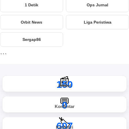
1 Detik
Ops Jurnal
Orbit News
Liga Peristiwa
Sergap86
```
📰
150
Artikel
💬
0
Komentar
🏷️
607
Kategori