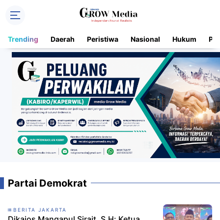
Trending
Daerah
Peristiwa
Nasional
Hukum
Pol
Partai Demokrat
BERITA JAKARTA
Dikaios Mangapul Sirait, S.H: Ketua