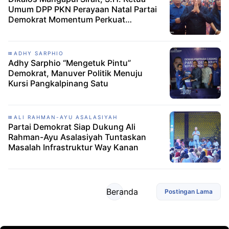
Umum DPP PKN Perayaan Natal Partai
Demokrat Momentum Perkuat
Persatuan Bangsa Tema: “Allah Hadir
Untuk Menyelamatkan Keluarga”
ADHY SARPHIO
Adhy Sarphio “Mengetuk Pintu”
Demokrat, Manuver Politik Menuju
Kursi Pangkalpinang Satu
ALI RAHMAN-AYU ASALASIYAH
Partai Demokrat Siap Dukung Ali
Rahman-Ayu Asalasiyah Tuntaskan
Masalah Infrastruktur Way Kanan
Beranda
Postingan Lama