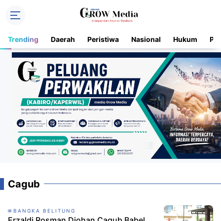
Trending
Daerah
Peristiwa
Nasional
Hukum
Pol
Cagub
BANGKA BELITUNG
Erzaldi Rosman Djohan Cagub Babel