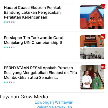
Hadapi Cuaca Ekstrem Pemkab
Bandung Lakukan Pengecekan
Peralatan Kebencanaan
Persiapan Tim Taekwondo Garut
Menjelang UIN Championship 6
PERNYATAAN RESMI Apakah Putusan
Sela yang Mengabulkan Eksepsi dr. Tifa
Membuktikan atau Semakin
Meyakinkan Publik Bahwa Ijazah
Presiden Joko Widodo Palsu? Maret
Samuel Sueken: Belum Tentu
Layanan Grow Media
Lowongan Wartawan
Peluang Perwakilan