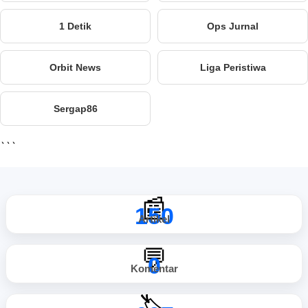
1 Detik
Ops Jurnal
Orbit News
Liga Peristiwa
Sergap86
```
📰
150
Artikel
💬
0
Komentar
🏷️