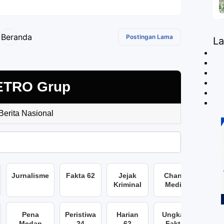
Beranda
Postingan Lama
L
ETRO Grup
 Berita Nasional
Jurnalisme
Fakta 62
Jejak
Chans
Kriminal
Media
Pena
Peristiwa
Harian
Ungkap
Medan
24
62
Fakta