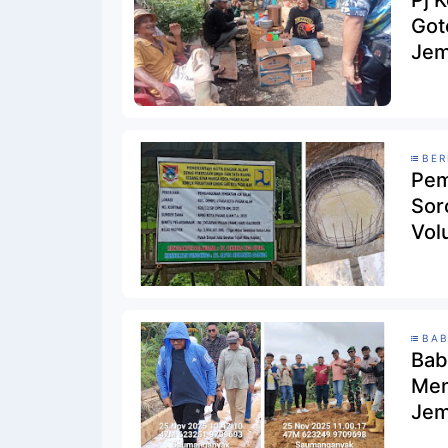
Pj 
Got
Jem
Ala
BER
Pem
Sor
Vol
Ses
BAB
Bab
Men
Jem