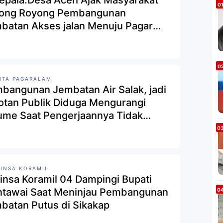
Kepala.Desa Aceh Ajak Masyarakat
ong Royong Pembangunan
batan Akses jalan Menuju Pagar
m
ITA PAGARALAM
bangunan Jembatan Air Salak, jadi
otan Publik Diduga Mengurangi
ume Saat Pengerjaannya Tidak
uai RAB Gambar
INSA KORAMIL
insa Koramil 04 Dampingi Bupati
tawai Saat Meninjau Pembangunan
batan Putus di Sikakap