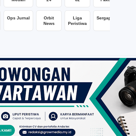
Ops Jurnal
Orbit
Liga
Sergap86
News
Peristiwa