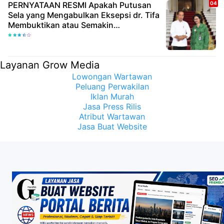
PERNYATAAN RESMI Apakah Putusan
Sela yang Mengabulkan Eksepsi dr. Tifa
Membuktikan atau Semakin
Meyakinkan Publik Bahwa Ijazah
Presiden Joko Widodo Palsu? Maret
Samuel Sueken: Belum Tentu
Layanan Grow Media
Lowongan Wartawan
Peluang Perwakilan
Iklan Murah
Jasa Press Rilis
Atribut Wartawan
Jasa Buat Website