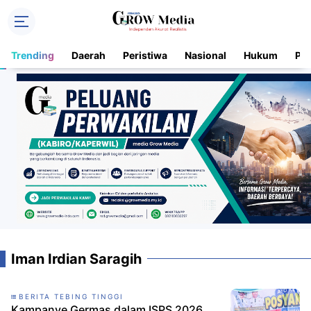
Trending
Daerah
Peristiwa
Nasional
Hukum
Pol
Iman Irdian Saragih
BERITA TEBING TINGGI
Kampanye Germas dalam ISPS 2026,