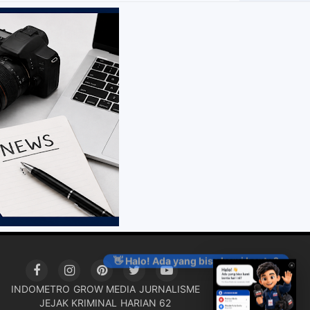
👋 Halo! Ada yang bisa kami bantu?
INDOMETRO
GROW MEDIA
JURNALISME
JEJAK KRIMINAL
HARIAN 62