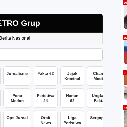
ETRO Grup
 Berita Nasional
Jurnalisme
Fakta 62
Jejak
Chans
Kriminal
Media
Pena
Peristiwa
Harian
Ungkap
Medan
24
62
Fakta
Ops Jurnal
Orbit
Liga
Sergap86
News
Peristiwa