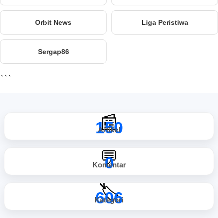
Orbit News
Liga Peristiwa
Sergap86
```
📰
150
Artikel
💬
0
Komentar
🏷️
606
Kategori