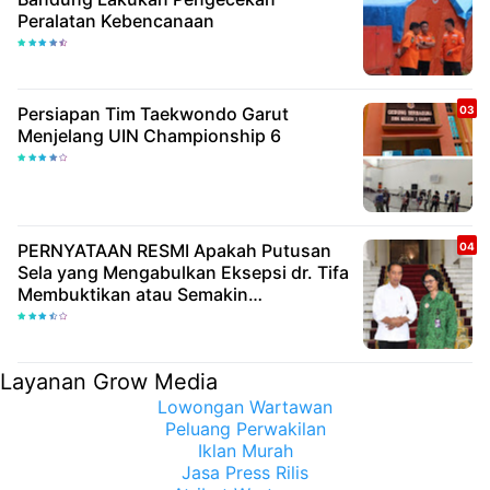
Peralatan Kebencanaan
Persiapan Tim Taekwondo Garut
Menjelang UIN Championship 6
PERNYATAAN RESMI Apakah Putusan
Sela yang Mengabulkan Eksepsi dr. Tifa
Membuktikan atau Semakin
Meyakinkan Publik Bahwa Ijazah
Presiden Joko Widodo Palsu? Maret
Samuel Sueken: Belum Tentu
Layanan Grow Media
Lowongan Wartawan
Peluang Perwakilan
Iklan Murah
Jasa Press Rilis