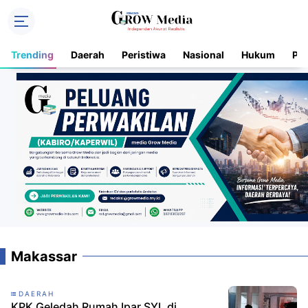
Trending
Daerah
Peristiwa
Nasional
Hukum
Pol
Makassar
DAERAH
KPK Geledah Rumah Ipar SYL di