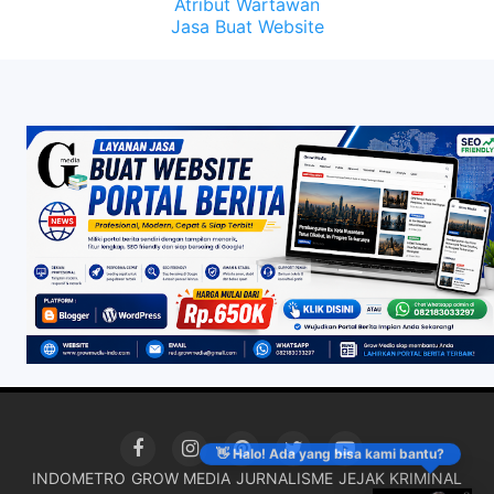
Atribut Wartawan
Jasa Buat Website
👋 Halo! Ada yang bisa kami bantu?
INDOMETRO
GROW MEDIA
JURNALISME
JEJAK KRIMINAL