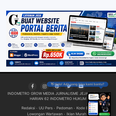
👋 Halo! Ada yang bisa kami bantu?
INDOMETRO
GROW MEDIA
JURNALISME
JEJAK KRIMINAL
HARIAN 62
INDOMETRO HUKUM
Redaksi
UU Pers
Pedoman
Kode Etik
Lowongan Wartawan
Iklan Murah