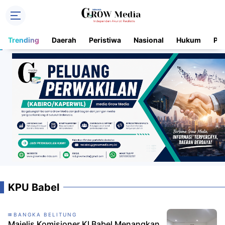
Trending
Daerah
Peristiwa
Nasional
Hukum
Pol
KPU Babel
BANGKA BELITUNG
Majelis Komisioner KI Babel Menangkan