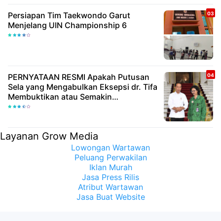
Persiapan Tim Taekwondo Garut
Menjelang UIN Championship 6
PERNYATAAN RESMI Apakah Putusan
Sela yang Mengabulkan Eksepsi dr. Tifa
Membuktikan atau Semakin
Meyakinkan Publik Bahwa Ijazah
Presiden Joko Widodo Palsu? Maret
Samuel Sueken: Belum Tentu
Layanan Grow Media
Lowongan Wartawan
Peluang Perwakilan
Iklan Murah
Jasa Press Rilis
Atribut Wartawan
Jasa Buat Website