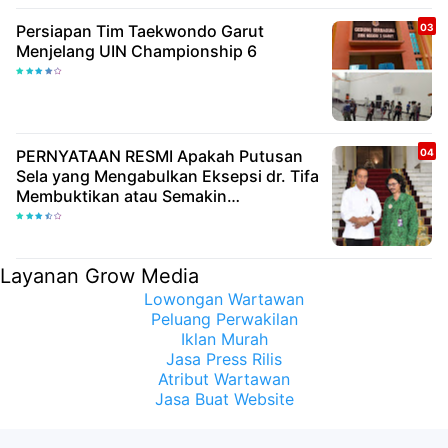
Persiapan Tim Taekwondo Garut
Menjelang UIN Championship 6
PERNYATAAN RESMI Apakah Putusan
Sela yang Mengabulkan Eksepsi dr. Tifa
Membuktikan atau Semakin
Meyakinkan Publik Bahwa Ijazah
Presiden Joko Widodo Palsu? Maret
Samuel Sueken: Belum Tentu
Layanan Grow Media
Lowongan Wartawan
Peluang Perwakilan
Iklan Murah
Jasa Press Rilis
Atribut Wartawan
Jasa Buat Website