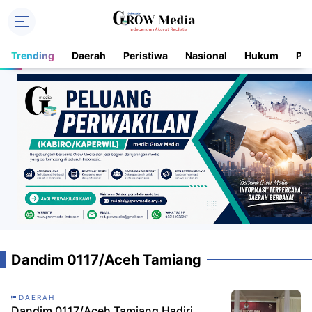
Trending
Daerah
Peristiwa
Nasional
Hukum
Pol
Dandim 0117/Aceh Tamiang
DAERAH
Dandim 0117/Aceh Tamiang Hadiri