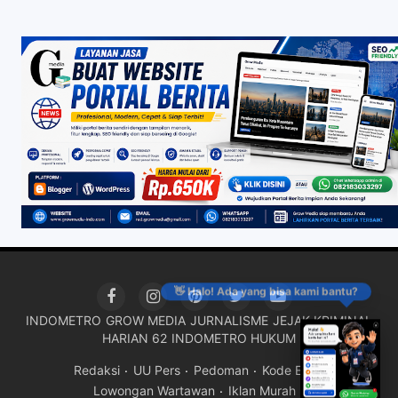
👋 Halo! Ada yang bisa kami bantu?
INDOMETRO
GROW MEDIA
JURNALISME
JEJAK KRIMINAL
HARIAN 62
INDOMETRO HUKUM
Redaksi
UU Pers
Pedoman
Kode Etik
Lowongan Wartawan
Iklan Murah