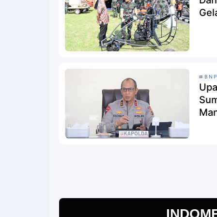
Dan
Gel
BN
Upa
Sum
Man
INDOM