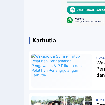
Karhutla
DAE
Wak
Pen
dan
DAE