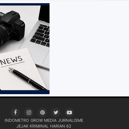
INDOMETRO
GROW MEDIA
JURNALISME
JEJAK KRIMINAL
HARIAN 62