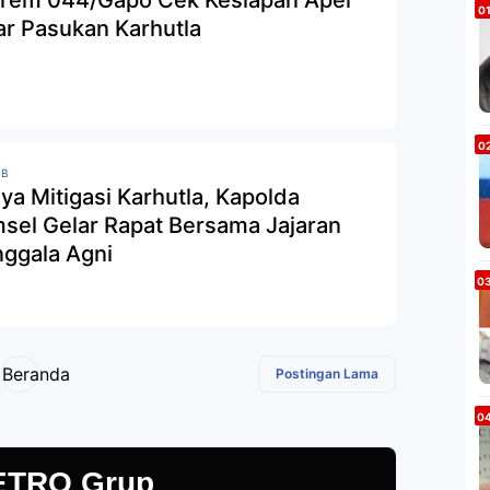
rem 044/Gapo Cek Kesiapan Apel
ar Pasukan Karhutla
PB
ya Mitigasi Karhutla, Kapolda
sel Gelar Rapat Bersama Jajaran
ggala Agni
Beranda
Postingan Lama
ETRO Grup