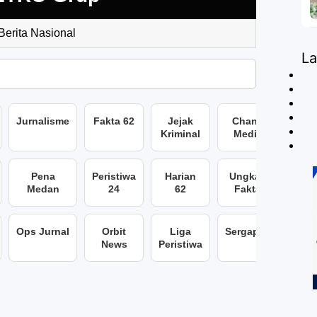
 Berita Nasional
L
Jurnalisme
Fakta 62
Jejak
Chans
Kriminal
Media
Pena
Peristiwa
Harian
Ungkap
Medan
24
62
Fakta
Ops Jurnal
Orbit
Liga
Sergap86
News
Peristiwa