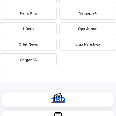
Pena Kita
Sergap 24
1 Detik
Ops Jurnal
Orbit News
Liga Peristiwa
Sergap86
```
📰
150
Artikel