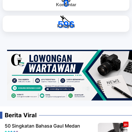
💬
0
Komentar
🏷️
596
Kategori
Berita Viral
50 Singkatan Bahasa Gaul Medan