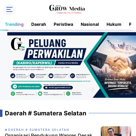
Trending
Daerah
Peristiwa
Nasional
Hukum
Pol
Daerah # Sumatera Selatan
DAERAH # SUMATERA SELATAN
Organisasi Pendukung Wapres Desak