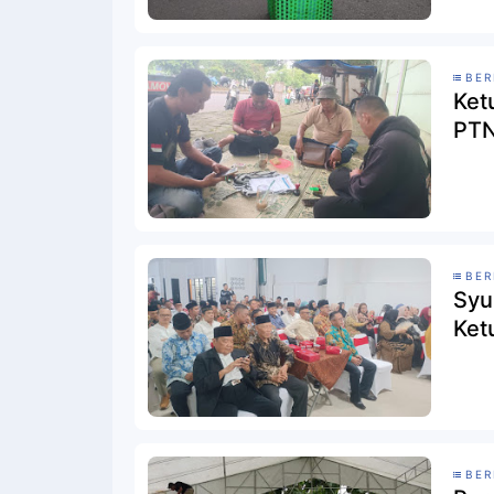
BER
Ket
PTN
BER
Syu
Ket
BER