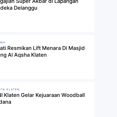
gajian Super Akbar di Lapangan
deka Delanggu
AMA
ati Resmikan Lift Menara Di Masjid
ng Al Aqsha Klaten
ITA KLATEN
I Klaten Gelar Kejuaraan Woodball
dana