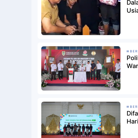
Dal
Usi
BER
Pol
War
BER
Dif
Har