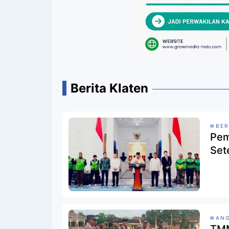
Berita Klaten
BER
Pem
Set
AN