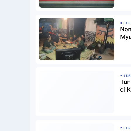
BER
Non
My
BER
Tun
di 
BER