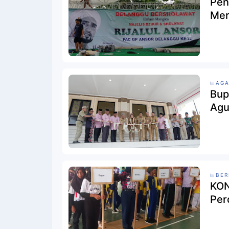
Pen
Mer
AG
Bup
Agu
BER
KON
Per