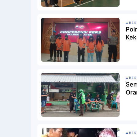
BER
Pol
Kek
BER
Sem
Ora
BER