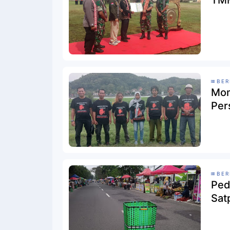
TMM
BER
Mom
Per
BER
Ped
Sat