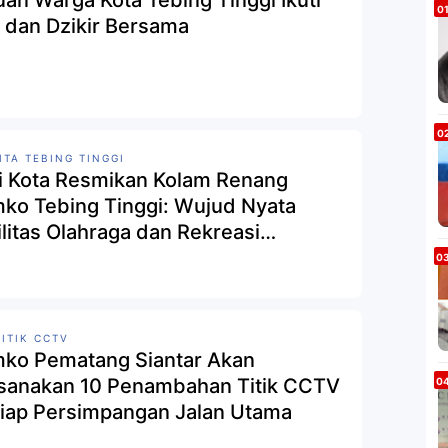
uan Warga Kota Tebing Tinggi Ikuti
 dan Dzikir Bersama
ITA TEBING TINGGI
i Kota Resmikan Kolam Renang
ko Tebing Tinggi: Wujud Nyata
ilitas Olahraga dan Rekreasi
resentatif
TITIK CCTV
ko Pematang Siantar Akan
sanakan 10 Penambahan Titik CCTV
Tiap Persimpangan Jalan Utama