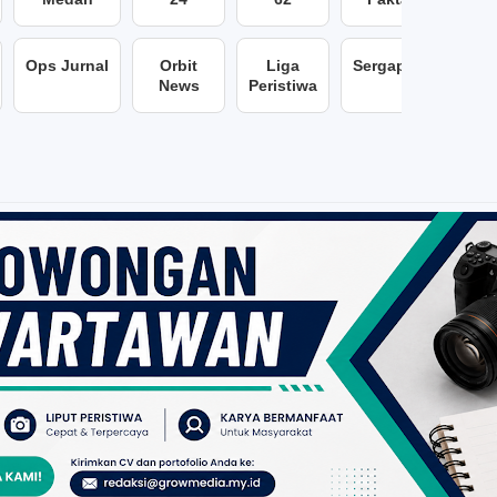
Ops Jurnal
Orbit
Liga
Sergap86
News
Peristiwa