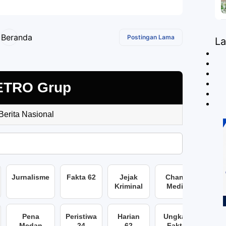
Beranda
Postingan Lama
L
ETRO Grup
 Berita Nasional
Jurnalisme
Fakta 62
Jejak
Chans
Kriminal
Media
Pena
Peristiwa
Harian
Ungkap
Medan
24
62
Fakta