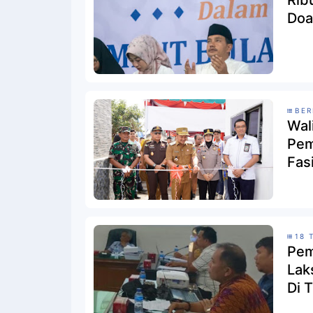
Rib
Doa
BER
Wal
Pem
Fas
Rep
18 
Pem
Lak
Di 