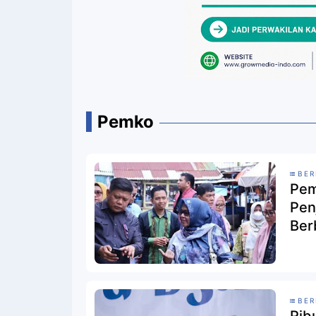
Pemko
BER
Pem
Pen
Ber
BER