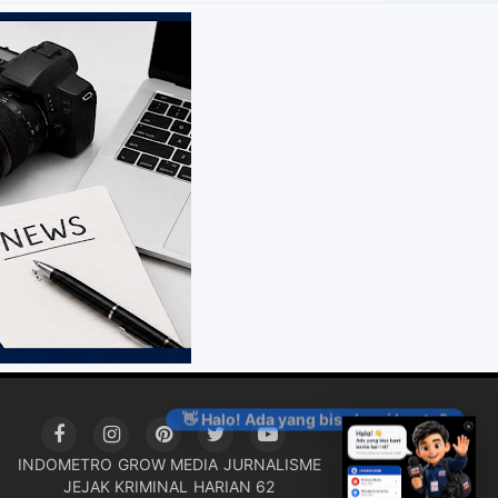
👋 Halo! Ada yang bisa kami bantu?
INDOMETRO
GROW MEDIA
JURNALISME
JEJAK KRIMINAL
HARIAN 62