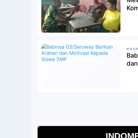
Mew
Kom
BAB
Bab
dan
INDOM