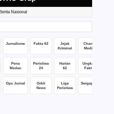
 Berita Nasional
Jurnalisme
Fakta 62
Jejak
Chans
Kriminal
Media
Pena
Peristiwa
Harian
Ungkap
Medan
24
62
Fakta
Ops Jurnal
Orbit
Liga
Sergap86
News
Peristiwa