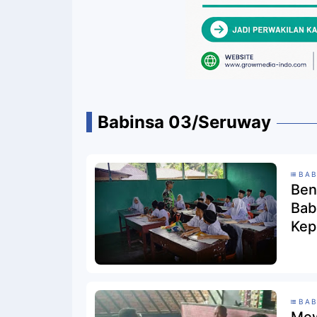
Babinsa 03/Seruway
BAB
Ben
Bab
Kep
BAB