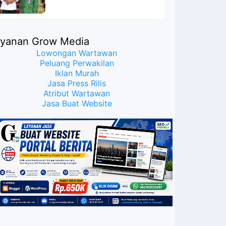
Meyakinkan Publik Bahwa
Ijazah Presiden Joko Widodo
Palsu? Maret Samuel Sueken:
Belum Tentu
ayanan Grow Media
Lowongan Wartawan
Peluang Perwakilan
Iklan Murah
Jasa Press Rilis
Atribut Wartawan
Jasa Buat Website