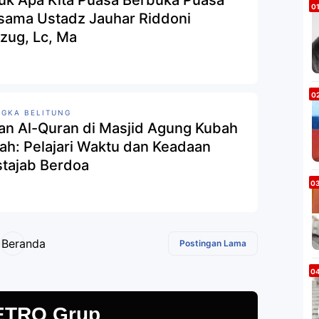
Apa Kita Puasa Berbuka Puasa"
sama Ustadz Jauhar Riddoni
zug, Lc, Ma
GKA BELITUNG
ian Al-Quran di Masjid Agung Kubah
ah: Pelajari Waktu dan Keadaan
tajab Berdoa
Beranda
Postingan Lama
ETRO Grup