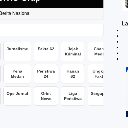
 Berita Nasional
L
Jurnalisme
Fakta 62
Jejak
Chans
Kriminal
Media
Pena
Peristiwa
Harian
Ungkap
Medan
24
62
Fakta
Ops Jurnal
Orbit
Liga
Sergap86
News
Peristiwa