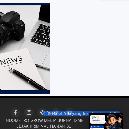
👋 Halo! Ada yang bisa kami bantu?
INDOMETRO
GROW MEDIA
JURNALISME
JEJAK KRIMINAL
HARIAN 62