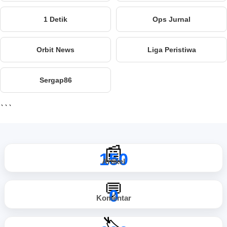
1 Detik
Ops Jurnal
Orbit News
Liga Peristiwa
Sergap86
```
📰
150
Artikel
💬
0
Komentar
🏷️