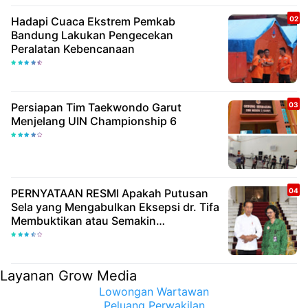
Hadapi Cuaca Ekstrem Pemkab
Bandung Lakukan Pengecekan
Peralatan Kebencanaan
Persiapan Tim Taekwondo Garut
Menjelang UIN Championship 6
PERNYATAAN RESMI Apakah Putusan
Sela yang Mengabulkan Eksepsi dr. Tifa
Membuktikan atau Semakin
Meyakinkan Publik Bahwa Ijazah
Presiden Joko Widodo Palsu? Maret
Samuel Sueken: Belum Tentu
Layanan Grow Media
Lowongan Wartawan
Peluang Perwakilan