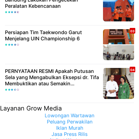
Peralatan Kebencanaan
Persiapan Tim Taekwondo Garut
Menjelang UIN Championship 6
PERNYATAAN RESMI Apakah Putusan
Sela yang Mengabulkan Eksepsi dr. Tifa
Membuktikan atau Semakin
Meyakinkan Publik Bahwa Ijazah
Presiden Joko Widodo Palsu? Maret
Samuel Sueken: Belum Tentu
Layanan Grow Media
Lowongan Wartawan
Peluang Perwakilan
Iklan Murah
Jasa Press Rilis