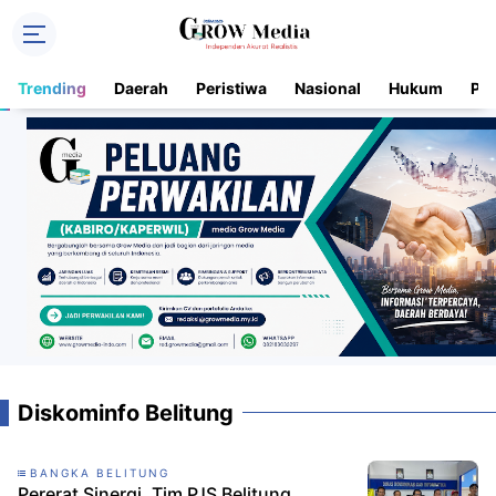
Trending
Daerah
Peristiwa
Nasional
Hukum
Pol
Diskominfo Belitung
BANGKA BELITUNG
Pererat Sinergi, Tim PJS Belitung