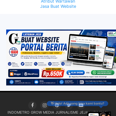
Atribut Wartawan
Jasa Buat Website
👋 Halo! Ada yang bisa kami bantu?
INDOMETRO
GROW MEDIA
JURNALISME
JEJAK KRIMINAL