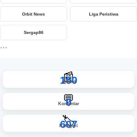
Orbit News
Liga Peristiwa
Sergap86
```
📰
150
Artikel
💬
0
Komentar
🏷️
607
Kategori