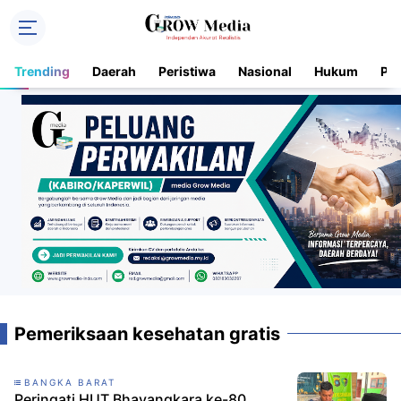
Trending
Daerah
Peristiwa
Nasional
Hukum
Pol
Pemeriksaan kesehatan gratis
BANGKA BARAT
Peringati HUT Bhayangkara ke-80,