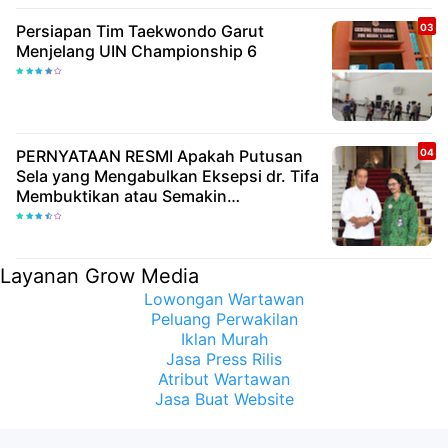
Persiapan Tim Taekwondo Garut
Menjelang UIN Championship 6
PERNYATAAN RESMI Apakah Putusan
Sela yang Mengabulkan Eksepsi dr. Tifa
Membuktikan atau Semakin
Meyakinkan Publik Bahwa Ijazah
Presiden Joko Widodo Palsu? Maret
Samuel Sueken: Belum Tentu
Layanan Grow Media
Lowongan Wartawan
Peluang Perwakilan
Iklan Murah
Jasa Press Rilis
Atribut Wartawan
Jasa Buat Website