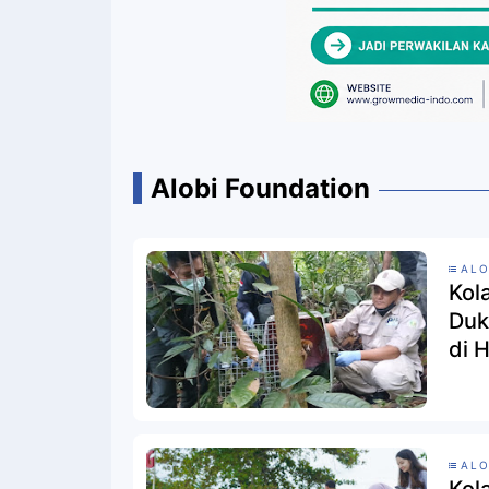
Alobi Foundation
ALO
Kol
Duk
di 
ALO