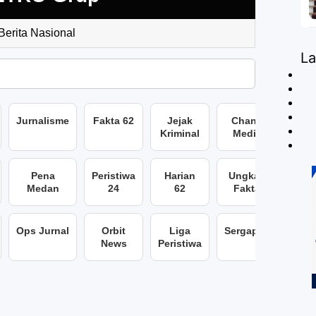
 Berita Nasional
L
Jurnalisme
Fakta 62
Jejak
Chans
Kriminal
Media
Pena
Peristiwa
Harian
Ungkap
Medan
24
62
Fakta
Ops Jurnal
Orbit
Liga
Sergap86
News
Peristiwa