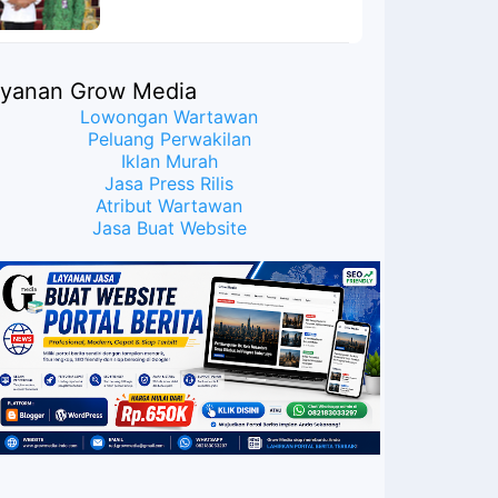
Meyakinkan Publik Bahwa
Ijazah Presiden Joko Widodo
Palsu? Maret Samuel Sueken:
Belum Tentu
ayanan Grow Media
Lowongan Wartawan
Peluang Perwakilan
Iklan Murah
Jasa Press Rilis
Atribut Wartawan
Jasa Buat Website