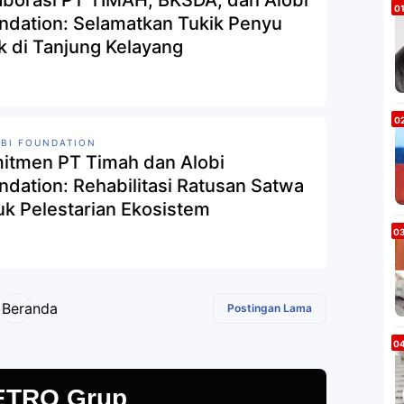
aborasi PT TIMAH, BKSDA, dan Alobi
ndation: Selamatkan Tukik Penyu
ik di Tanjung Kelayang
BI FOUNDATION
itmen PT Timah dan Alobi
ndation: Rehabilitasi Ratusan Satwa
uk Pelestarian Ekosistem
Beranda
Postingan Lama
ETRO Grup