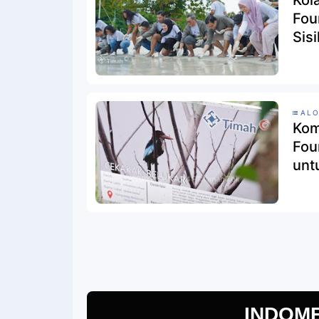
Kol
Fou
Sis
ALO
Kom
Fou
unt
INDOM