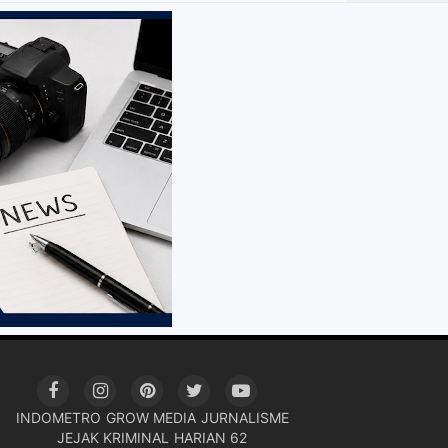
INDOMETRO
GROW MEDIA
JURNALISME
JEJAK KRIMINAL
HARIAN 62