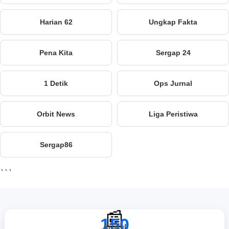
Harian 62
Ungkap Fakta
Pena Kita
Sergap 24
1 Detik
Ops Jurnal
Orbit News
Liga Peristiwa
Sergap86
```
📰
150
Artikel