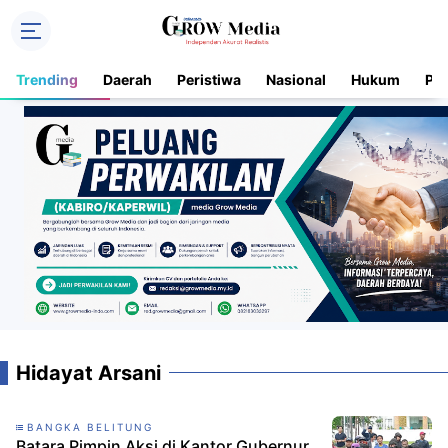
Trending
Daerah
Peristiwa
Nasional
Hukum
Pol
Hidayat Arsani
BANGKA BELITUNG
Batara Pimpin Aksi di Kantor Gubernur