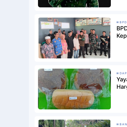
BPD
BPD
Kep
DAP
Yay
Har
BA