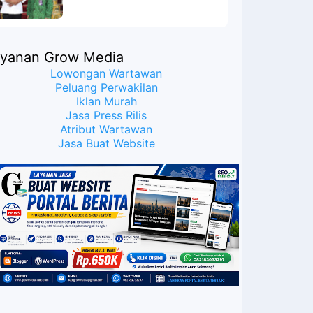
Meyakinkan Publik Bahwa
Ijazah Presiden Joko Widodo
Palsu? Maret Samuel Sueken:
Belum Tentu
ayanan Grow Media
Lowongan Wartawan
Peluang Perwakilan
Iklan Murah
Jasa Press Rilis
Atribut Wartawan
Jasa Buat Website