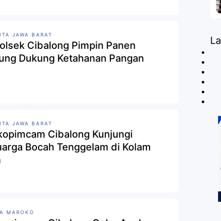
ITA JAWA BARAT
L
olsek Cibalong Pimpin Panen
ung Dukung Ketahanan Pangan
ITA JAWA BARAT
kopimcam Cibalong Kunjungi
uarga Bocah Tenggelam di Kolam
n
SA MAROKO