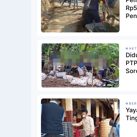
Pem
Rp5
Pen
AKT
Did
PTP
Sor
BER
Yay
Tin