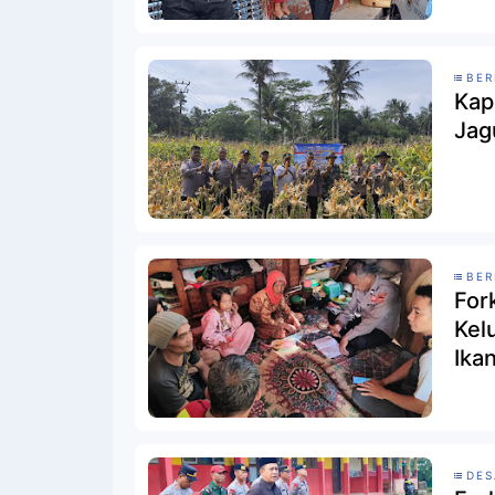
BER
Kap
Jag
BER
For
Kel
Ika
DE