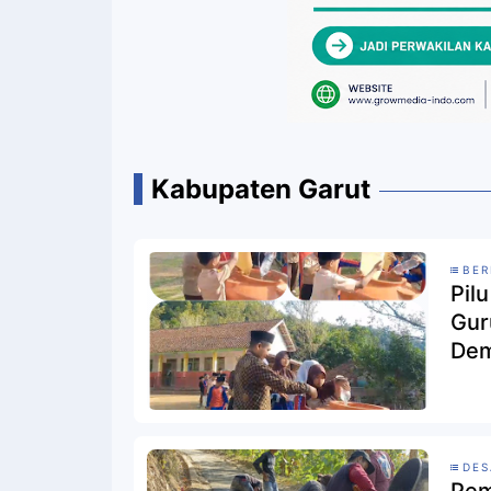
Kabupaten Garut
BER
Pil
Gur
Dem
DE