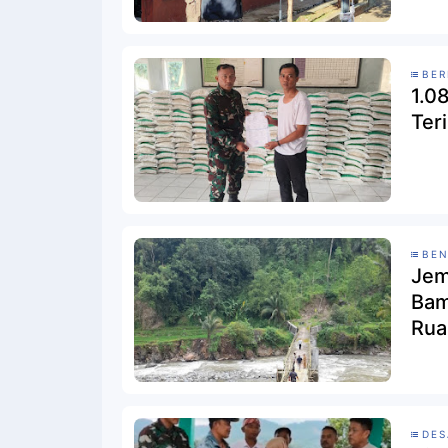
BER
1.0
Ter
BEN
Jem
Bam
Rua
Gar
DE