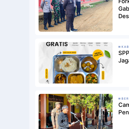
For
Gab
Des
KAB
SPP
Jag
BER
Cam
Pen