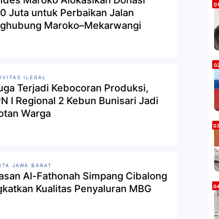
des Maroko Alokasikan Donasi
0 Juta untuk Perbaikan Jalan
ghubung Maroko–Mekarwangi
IVITAS ILEGAL
uga Terjadi Kebocoran Produksi,
N I Regional 2 Kebun Bunisari Jadi
otan Warga
ITA JAWA BARAT
asan Al-Fathonah Simpang Cibalong
gkatkan Kualitas Penyaluran MBG