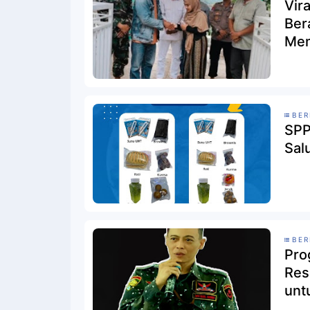
Vir
Ber
Mem
BER
SPP
Sal
BER
Pro
Res
unt