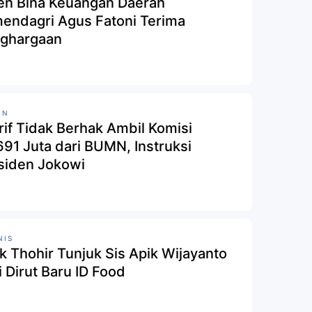
jen Bina Keuangan Daerah
endagri Agus Fatoni Terima
ghargaan
MN
rif Tidak Berhak Ambil Komisi
1 Juta dari BUMN, Instruksi
siden Jokowi
NIS
ck Thohir Tunjuk Sis Apik Wijayanto
i Dirut Baru ID Food