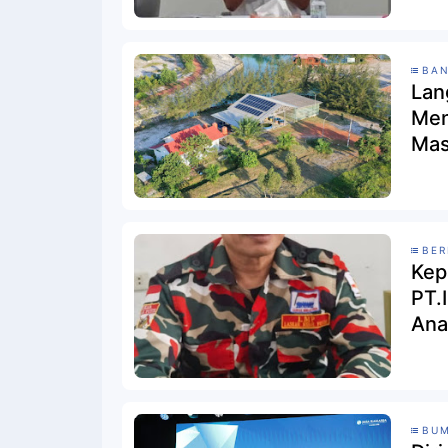
BAN
Lan
Men
Mas
BER
Kep
PT.
Ana
BU