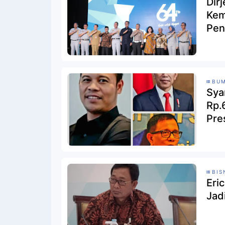
Dir
Kem
Pen
BU
Sya
Rp.69
Pre
BIS
Eri
Jad