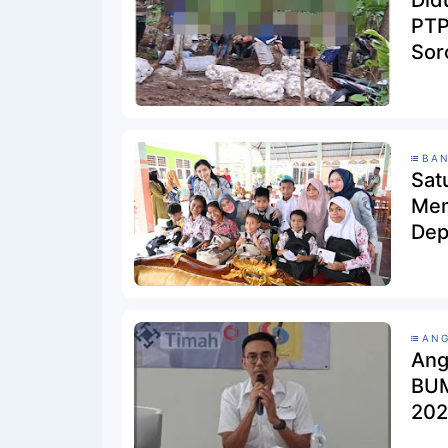
Did
PTP
Sor
BAN
Sat
Mem
Dep
Nya
Gen
ANG
Ang
BUM
202