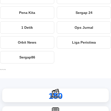
Pena Kita
Sergap 24
1 Detik
Ops Jurnal
Orbit News
Liga Peristiwa
Sergap86
```
📰
150
Artikel