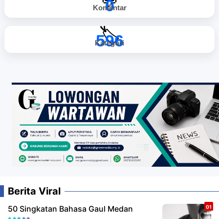
💬
0
Komentar
🏷️
596
Kategori
Berita Viral
50 Singkatan Bahasa Gaul Medan