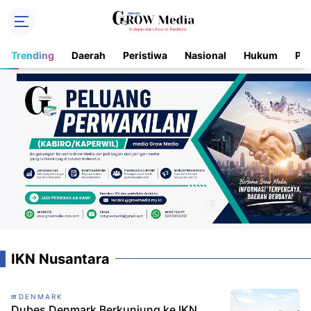
Trending
Daerah
Peristiwa
Nasional
Hukum
Pol
IKN Nusantara
DENMARK
Dubes Denmark Berkunjung ke IKN