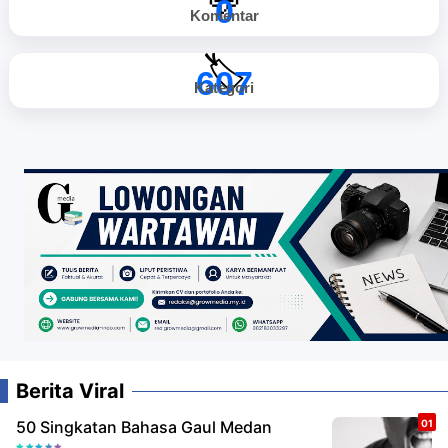
💬
0
Komentar
🏷️
607
Kategori
Berita Viral
50 Singkatan Bahasa Gaul Medan