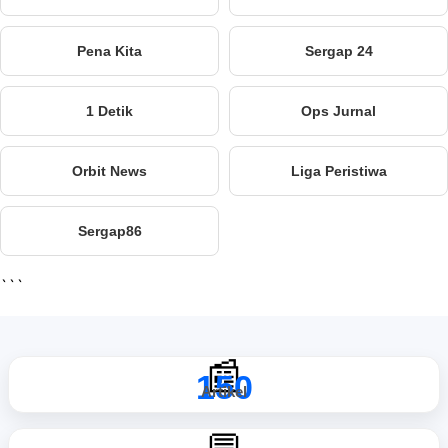
Pena Kita
Sergap 24
1 Detik
Ops Jurnal
Orbit News
Liga Peristiwa
Sergap86
```
📰
150
Artikel