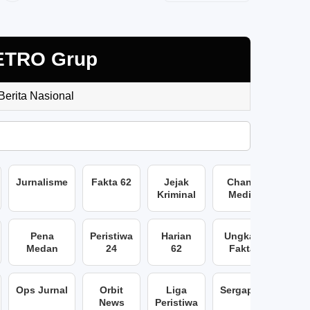
ETRO Grup
 Berita Nasional
Jurnalisme
Fakta 62
Jejak
Chans
Kriminal
Media
Pena
Peristiwa
Harian
Ungkap
Medan
24
62
Fakta
Ops Jurnal
Orbit
Liga
Sergap86
News
Peristiwa