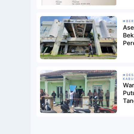
BER
Ase
Bek
Per
DES
KABU
War
Put
Tan
Tida