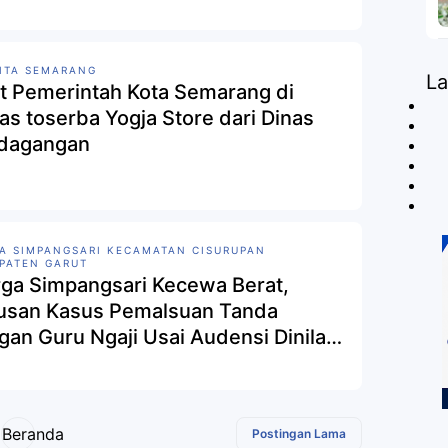
ITA SEMARANG
L
t Pemerintah Kota Semarang di
as toserba Yogja Store dari Dinas
dagangan
A SIMPANGSARI KECAMATAN CISURUPAN
PATEN GARUT
ga Simpangsari Kecewa Berat,
usan Kasus Pemalsuan Tanda
gan Guru Ngaji Usai Audensi Dinilai
k Objektif.
Beranda
Postingan Lama