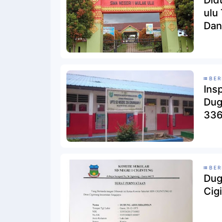
Did
ulu Terindikasi Melakukan Manipulasi
Dan
BER
Ins
Dug
336
BER
Dug
Cig