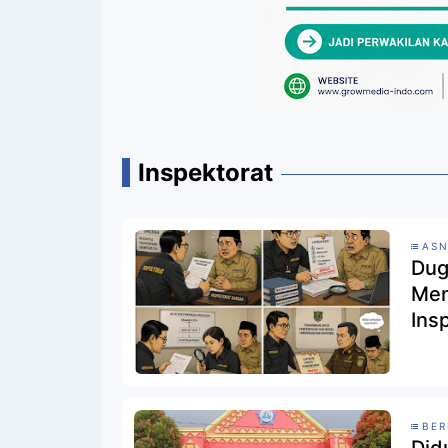
Inspektorat
AS
Dug
Men
Ins
Pro
BER