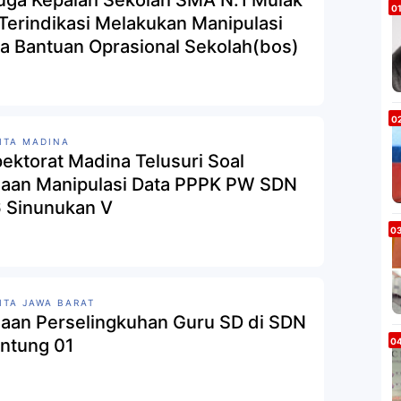
uga Kepalah Sekolah SMA N:1 Mulak
a Bantuan Oprasional Sekolah(bos)
ITA MADINA
pektorat Madina Telusuri Soal
aan Manipulasi Data PPPK PW SDN
 Sinunukan V
ITA JAWA BARAT
aan Perselingkuhan Guru SD di SDN
intung 01