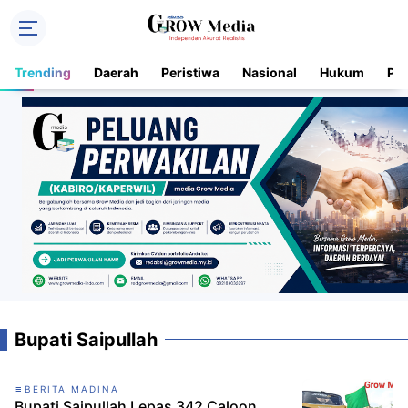
Trending
Daerah
Peristiwa
Nasional
Hukum
Pol
Bupati Saipullah
BERITA MADINA
Bupati Saipullah Lepas 342 Caloon