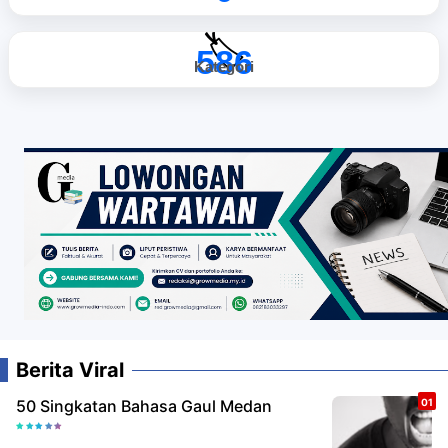
🏷️
586
Kategori
Berita Viral
50 Singkatan Bahasa Gaul Medan