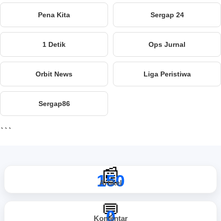
Pena Kita
Sergap 24
1 Detik
Ops Jurnal
Orbit News
Liga Peristiwa
Sergap86
```
📰
150
Artikel
💬
0
Komentar