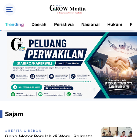
Trending
Daerah
Peristiwa
Nasional
Hukum
Pol
Sajam
BERITA CIREBON
Geng Motor Berulah di Weru, Polresta