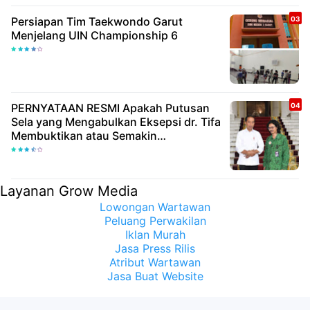
Persiapan Tim Taekwondo Garut
Menjelang UIN Championship 6
PERNYATAAN RESMI Apakah Putusan
Sela yang Mengabulkan Eksepsi dr. Tifa
Membuktikan atau Semakin
Meyakinkan Publik Bahwa Ijazah
Presiden Joko Widodo Palsu? Maret
Samuel Sueken: Belum Tentu
Layanan Grow Media
Lowongan Wartawan
Peluang Perwakilan
Iklan Murah
Jasa Press Rilis
Atribut Wartawan
Jasa Buat Website