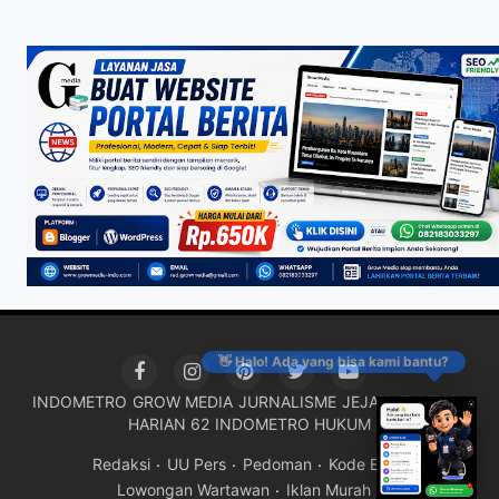
👋 Halo! Ada yang bisa kami bantu?
INDOMETRO
GROW MEDIA
JURNALISME
JEJAK KRIMINAL
HARIAN 62
INDOMETRO HUKUM
Redaksi
UU Pers
Pedoman
Kode Etik
Lowongan Wartawan
Iklan Murah