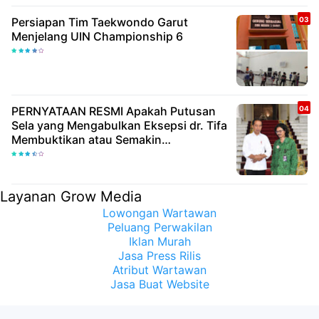
Persiapan Tim Taekwondo Garut
Menjelang UIN Championship 6
PERNYATAAN RESMI Apakah Putusan
Sela yang Mengabulkan Eksepsi dr. Tifa
Membuktikan atau Semakin
Meyakinkan Publik Bahwa Ijazah
Presiden Joko Widodo Palsu? Maret
Samuel Sueken: Belum Tentu
Layanan Grow Media
Lowongan Wartawan
Peluang Perwakilan
Iklan Murah
Jasa Press Rilis
Atribut Wartawan
Jasa Buat Website