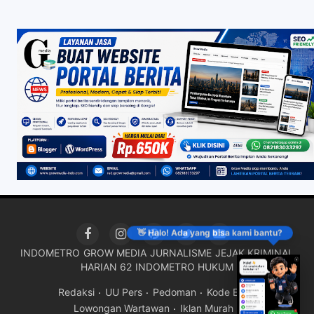
👋 Halo! Ada yang bisa kami bantu?
INDOMETRO
GROW MEDIA
JURNALISME
JEJAK KRIMINAL
HARIAN 62
INDOMETRO HUKUM
Redaksi
UU Pers
Pedoman
Kode Etik
Lowongan Wartawan
Iklan Murah