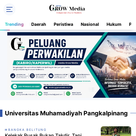
Trending
Daerah
Peristiwa
Nasional
Hukum
Pol
Universitas Muhamadiyah Pangkalpinang
BANGKA BELITUNG
Kelekak Rusak Bukan Takdir, Tapi