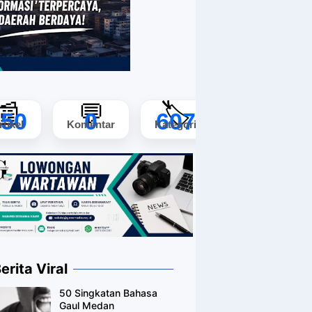
📰
💬
🏷️
150
0
607
rtikel
Komentar
Kategori
erita Viral
50 Singkatan Bahasa
Gaul Medan