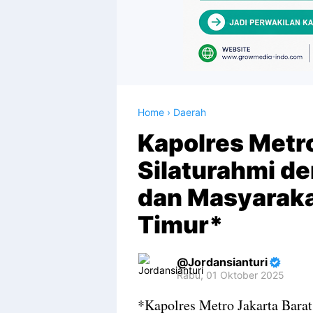
Home
›
Daerah
Kapolres Metro
Silaturahmi d
dan Masyarak
Timur*
Jordansianturi
Rabu, 01 Oktober 2025
Premium
*Kapolres Metro Jakarta Bara