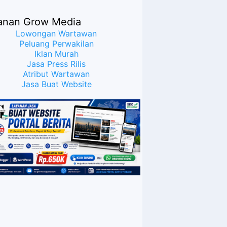
Publik Bahwa Ijazah
Presiden Joko Widodo
anan Grow Media
Palsu? Maret Samuel
Sueken: Belum Tentu
Lowongan Wartawan
Peluang Perwakilan
Iklan Murah
Jasa Press Rilis
Atribut Wartawan
Jasa Buat Website