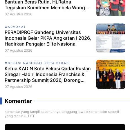
Bantuan Beras Rutin, Hj.Ratna
Tegaskan Komitmen Membela Wong
Cilik
07 Agustus 2026
ADVOKAT
PERADIPROF Gandeng Universitas
Indonesia Gelar PKPA Angkatan I 2026,
Hadirkan Pengajar Elite Nasional
07 Agustus 2026
BEKASI NASIONAL KOTA BEKASI
Ketua KADIN Kota Bekasi Qadar Ruslan
Siregar Hadiri Indonesia Franchise &
Partnership Summit 2026, Dorong
Pelaku Usaha Bekasi Tumbuh Melalui
07 Agustus 2026
Sistem Waralaba
Komentar
komentar yang tampil sepenuhnya tanggung jawab komentator seperti
yang diatur UU ITE