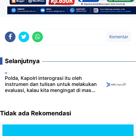
Komentar
Selanjutnya
Polda, Kapolri interograsi itu oleh
instrumen dan tulisan untuk melakukan
evaluasi, kalau kita mengingat di masa
tahun 1998 itu presiden pada waktu itu
BJ Habibie ya membentuk pgps
namanya tim gabungan mencari fakta
Tidak ada Rekomendasi
untuk melihat apa yang terjadi
sesungguhnya di lokasi itu
menggunakan teknologi,