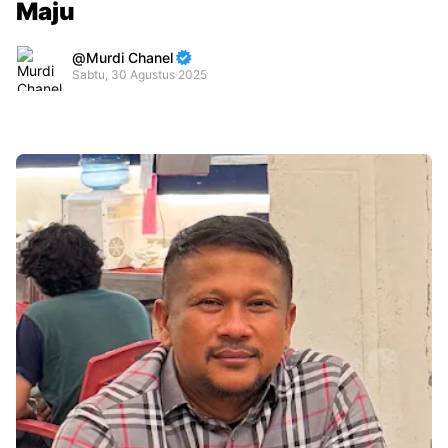
Maju
Murdi Chanel
Sabtu, 30 Agustus 2025
Premium
By
Raushan
Design
With
Shroff
Templates