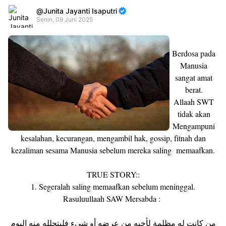
Junita Jayanti Isaputri
Senin, 09 Juni 2025
Premium
By
Berdosa pada
Raushan
Manusia
Design
sangat amat
With
berat.
Shroff
Templates
Allaah SWT
tidak akan
Mengampuni
kesalahan, kecurangan, mengambil hak, gossip, fitnah dan
kezaliman sesama Manusia sebelum mereka saling memaafkan.
TRUE STORY::
1. Segeralah saling memaafkan sebelum meninggal.
Rasuluullaah SAW Mersabda :
من كانت له مظلمة لأخيه من عرضه أو شيء فليتحلله منه اليوم