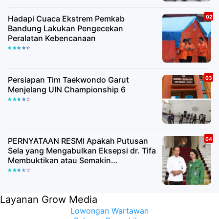
Hadapi Cuaca Ekstrem Pemkab
Bandung Lakukan Pengecekan
Peralatan Kebencanaan
Persiapan Tim Taekwondo Garut
Menjelang UIN Championship 6
PERNYATAAN RESMI Apakah Putusan
Sela yang Mengabulkan Eksepsi dr. Tifa
Membuktikan atau Semakin
Meyakinkan Publik Bahwa Ijazah
Presiden Joko Widodo Palsu? Maret
Samuel Sueken: Belum Tentu
Layanan Grow Media
Lowongan Wartawan