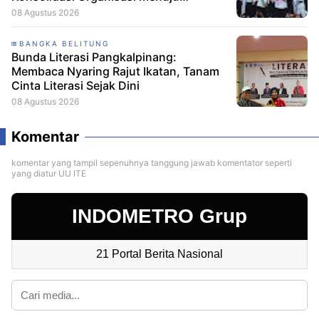
Kemenangan PSI 2029
08 Agustus 2026
BANGKA BELITUNG
Bunda Literasi Pangkalpinang:
Membaca Nyaring Rajut Ikatan, Tanam
Cinta Literasi Sejak Dini
08 Agustus 2026
Komentar
komentar yang tampil sepenuhnya tanggung jawab komentator seperti
yang diatur UU ITE
INDOMETRO Grup
21 Portal Berita Nasional