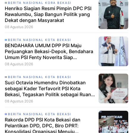
BERITA NASIONAL KORA BEKASI
Henriko Siagian Resmi Pimpin DPC PSI
Rawalumbu, Siap Bangun Politik yang
Dekat dengan Masyarakat
08 Agustus 2026
BERITA NASIONAL KOTA BEKASI
BENDAHARA UMUM DPP PSI Maju
Perjuangkan Bekasi-Depok, Bendahara
Umum PSI Fenty Noverita Siap
Bertarung di Dapil Jabar VI
08 Agustus 2026
BERITA NASIONAL KOTA BEKASI
Suci Octavia Humendru Dinobatkan
sebagai Kader Terfavorit PSI Kota
Bekasi, Tegaskan Politik sebagai Ruang
untuk Bertumbuh Bersama
08 Agustus 2026
BERITA NASIONAL KOTA BEKASI
Rakorda DPD PSI Kota Bekasi dan
Pelantikan DPD, DPC, Biro DPRT:
Konsolidasi Organisasi Menuju