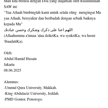
Mari kita berdoa dengan Doa yang diajarkan oleh Rasuulullaah
SAW ini:
"Yaa Allaah bimbinglah kami untuk selalu eling mengingat Mu
yaa Allaah, bersyukur dan beribadah dengan sebaik baiknya
kepada Mu"
اللهم اعنا على ذكرك وشكرك وحسن عبادتك
(Allaahumma a'innaa 'alaa dzikriKa, wa syukriKa, wa husni
'ibaadatiKa).
Oleh:
Abdul Hamid Husain
Jakarta
08.06.2025
Alumnus:
-Ummul Qura University, Makkah.
-King Abdulaziz University, Jeddah.
-PMD Gontor, Ponorogo.