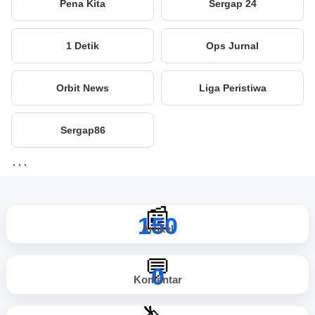
Pena Kita
Sergap 24
1 Detik
Ops Jurnal
Orbit News
Liga Peristiwa
Sergap86
```
📰
150
Artikel
💬
0
Komentar