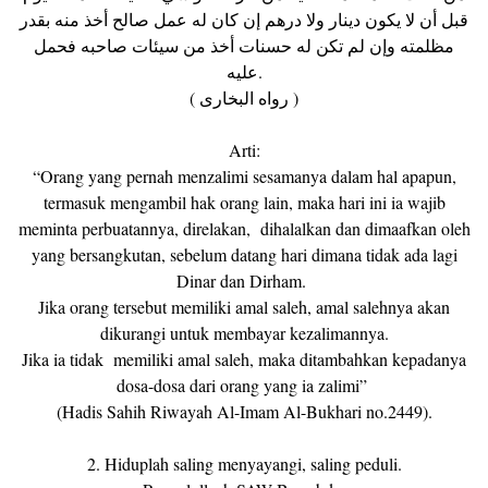
قبل أن لا يكون دينار ولا درهم إن كان له عمل صالح أخذ منه بقدر
مظلمته وإن لم تكن له حسنات أخذ من سيئات صاحبه فحمل
عليه.
( رواه البخارى )
Arti:
“Orang yang pernah menzalimi sesamanya dalam hal apapun,
termasuk mengambil hak orang lain, maka hari ini ia wajib
meminta perbuatannya, direlakan, dihalalkan dan dimaafkan oleh
yang bersangkutan, sebelum datang hari dimana tidak ada lagi
Dinar dan Dirham.
Jika orang tersebut memiliki amal saleh, amal salehnya akan
dikurangi untuk membayar kezalimannya.
Jika ia tidak memiliki amal saleh, maka ditambahkan kepadanya
dosa-dosa dari orang yang ia zalimi”
(Hadis Sahih Riwayah Al-Imam Al-Bukhari no.2449).
2. Hiduplah saling menyayangi, saling peduli.