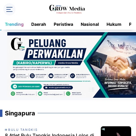
Trending
Daerah
Peristiwa
Nasional
Hukum
Pol
Singapura
BULU TANGKIS
8 Atlet Bulu Tangkis Indonesia Lolos di