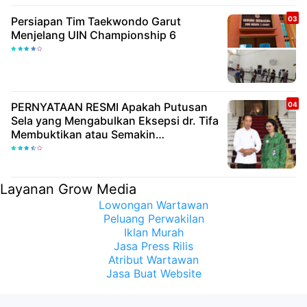
Persiapan Tim Taekwondo Garut
Menjelang UIN Championship 6
PERNYATAAN RESMI Apakah Putusan
Sela yang Mengabulkan Eksepsi dr. Tifa
Membuktikan atau Semakin
Meyakinkan Publik Bahwa Ijazah
Presiden Joko Widodo Palsu? Maret
Samuel Sueken: Belum Tentu
Layanan Grow Media
Lowongan Wartawan
Peluang Perwakilan
Iklan Murah
Jasa Press Rilis
Atribut Wartawan
Jasa Buat Website