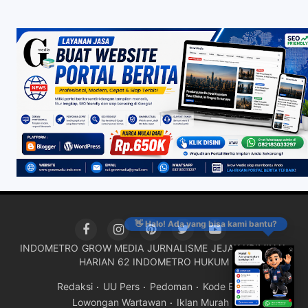
👋 Halo! Ada yang bisa kami bantu?
INDOMETRO
GROW MEDIA
JURNALISME
JEJAK KRIMINAL
HARIAN 62
INDOMETRO HUKUM
Redaksi
UU Pers
Pedoman
Kode Etik
Lowongan Wartawan
Iklan Murah