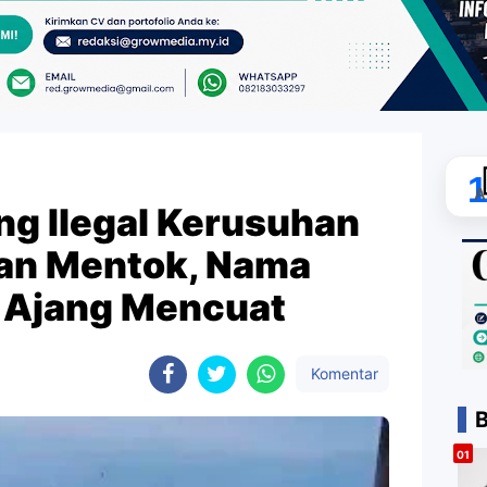
A
g Ilegal Kerusuhan
an Mentok, Nama
 Ajang Mencuat
Komentar
B