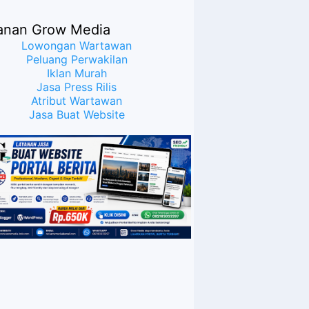
Publik Bahwa Ijazah
Presiden Joko Widodo
anan Grow Media
Palsu? Maret Samuel
Sueken: Belum Tentu
Lowongan Wartawan
Peluang Perwakilan
Iklan Murah
Jasa Press Rilis
Atribut Wartawan
Jasa Buat Website