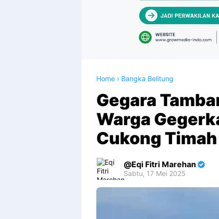
Home
›
Bangka Belitung
Gegara Tamban
Warga Gegerk
Cukong Timah
Eqi Fitri Marehan
Sabtu, 17 Mei 2025
Premium
By
Raushan