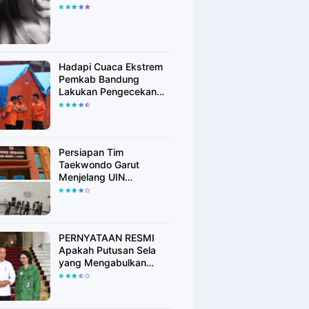
Hadapi Cuaca Ekstrem
Pemkab Bandung
Lakukan Pengecekan
Peralatan Kebencanaan
Persiapan Tim
Taekwondo Garut
Menjelang UIN
Championship 6
PERNYATAAN RESMI
Apakah Putusan Sela
yang Mengabulkan
Eksepsi dr. Tifa
Membuktikan atau
Semakin Meyakinkan