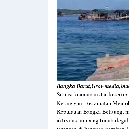
Design
With
Shroff
Templates
Bangka Barat,Growmedia,ind
Situasi keamanan dan ketertib
Keranggan, Kecamatan Mentok,
Kepulauan Bangka Belitung, m
aktivitas tambang timah ilegal
terangan di kawasan perairan 