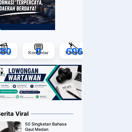
📰
💬
🏷️
150
0
606
rtikel
Komentar
Kategori
erita Viral
50 Singkatan Bahasa
Gaul Medan