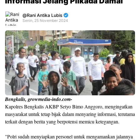
Informasi Jelang Pilkada Damai
Rani Antika Lubis
Senin, 25 November 2024
Premium
By
Raushan
Design
With
Shroff
Templates
Bengkalis, growmedia-indo.com-
Kapolres Bengkalis AKBP Setyo Bimo Anggoro, mengingatkan
masyarakat untuk tetap bijak dalam menyaring informasi, terutama
terkait dengan berita yang berpotensi memicu ketegangan.
"Polri sudah menyiapkan personel untuk mengamankan jalannya