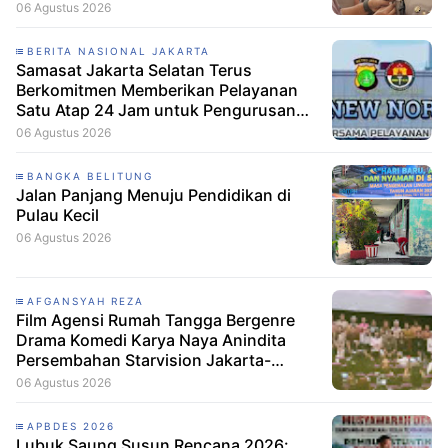
Pelayanan
06 Agustus 2026
BERITA NASIONAL JAKARTA
Samasat Jakarta Selatan Terus
Berkomitmen Memberikan Pelayanan
Satu Atap 24 Jam untuk Pengurusan
Administrasi kendaraan Bermotor
06 Agustus 2026
Untuk Roda Dua dan Roda Empat.
BANGKA BELITUNG
Jalan Panjang Menuju Pendidikan di
Pulau Kecil
06 Agustus 2026
AFGANSYAH REZA
Film Agensi Rumah Tangga Bergenre
Drama Komedi Karya Naya Anindita
Persembahan Starvision Jakarta-
growmedia-indo.com Setelah sukses di
06 Agustus 2026
box office dengan film-film lebarannya,
sutradara Naya Anindita kini kembali
APBDES 2026
dengan sajian film terbarunya berjudul
Lubuk Saung Susun Rencana 2026: