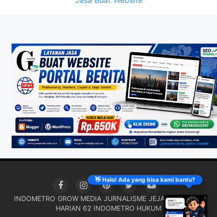
Jasa Buat Website
👋 Halo! Ada yang bisa kami bantu?
INDOMETRO
GROW MEDIA
JURNALISME
JEJAK KRIMINAL
HARIAN 62
INDOMETRO HUKUM