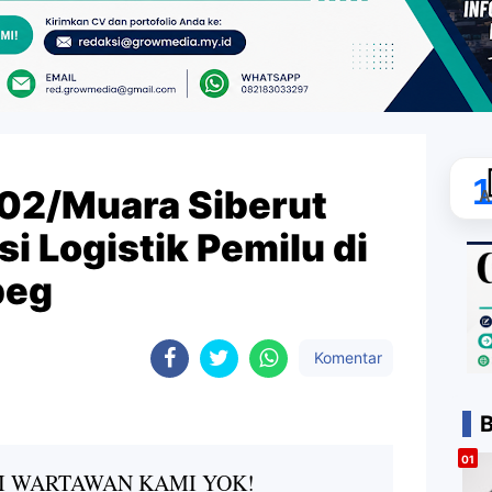
 02/Muara Siberut
A
si Logistik Pemilu di
beg
Komentar
B
I WARTAWAN KAMI YOK!