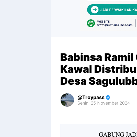
Babinsa Ramil
Kawal Distribu
Desa Sagulub
Troypass
Senin, 25 November 2024
Premium
By
Raushan
Design
GABUNG JAD