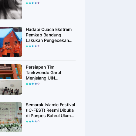
Hadapi Cuaca Ekstrem
Pemkab Bandung
Lakukan Pengecekan
Peralatan Kebencanaan
Persiapan Tim
Taekwondo Garut
Menjelang UIN
Championship 6
Semarak Islamic Festival
(IC-FEST) Resmi Dibuka
di Ponpes Bahrul Ulum
Islamic Center