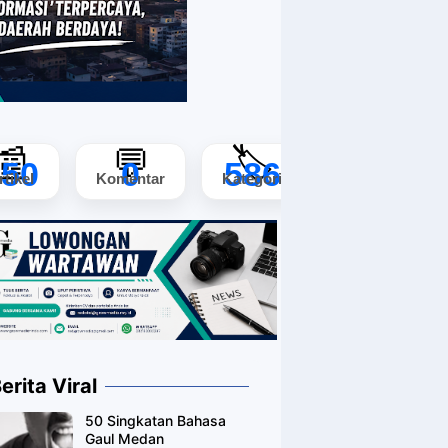
📰
💬
🏷️
150
0
586
rtikel
Komentar
Kategori
erita Viral
50 Singkatan Bahasa
Gaul Medan