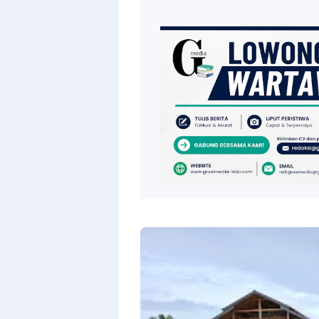
With
Shroff
Templates