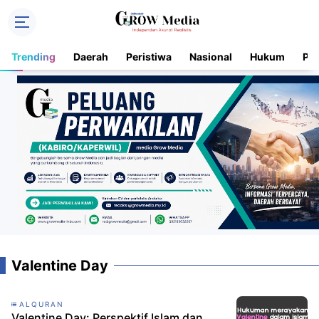
Trending
Daerah
Peristiwa
Nasional
Hukum
Pol
Valentine Day
ALQURAN
Valentine Day: Perspektif Islam dan