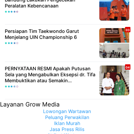
Peralatan Kebencanaan
Persiapan Tim Taekwondo Garut
Menjelang UIN Championship 6
PERNYATAAN RESMI Apakah Putusan
Sela yang Mengabulkan Eksepsi dr. Tifa
Membuktikan atau Semakin
Meyakinkan Publik Bahwa Ijazah
Presiden Joko Widodo Palsu? Maret
Samuel Sueken: Belum Tentu
Layanan Grow Media
Lowongan Wartawan
Peluang Perwakilan
Iklan Murah
Jasa Press Rilis