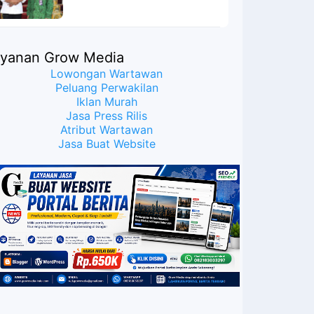
Meyakinkan Publik Bahwa
Ijazah Presiden Joko Widodo
Palsu? Maret Samuel Sueken:
Belum Tentu
ayanan Grow Media
Lowongan Wartawan
Peluang Perwakilan
Iklan Murah
Jasa Press Rilis
Atribut Wartawan
Jasa Buat Website