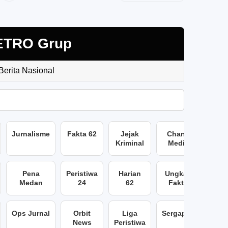
ETRO Grup
 Berita Nasional
Jurnalisme
Fakta 62
Jejak
Chans
Kriminal
Media
Pena
Peristiwa
Harian
Ungkap
Medan
24
62
Fakta
Ops Jurnal
Orbit
Liga
Sergap86
News
Peristiwa