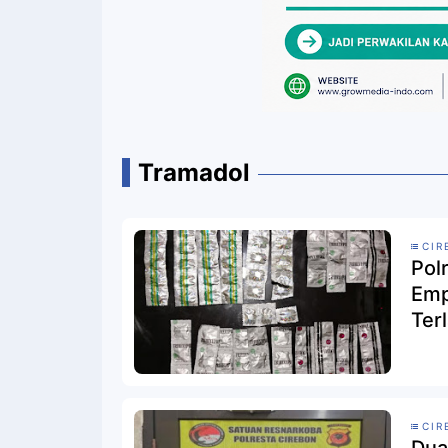
Tramadol
CIR
Pol
Emp
Ter
CIR