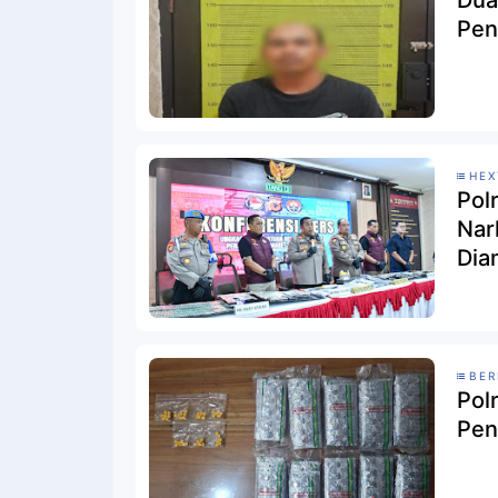
Dua
Pen
HE
Pol
Nar
Dia
BER
Pol
Pen