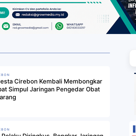
EBON
resta Cirebon Kembali Membongkar
at Simpul Jaringan Pengedar Obat
larang
EBON