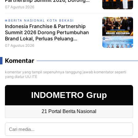
Partnership Summit 2026, Dorong
Pelaku Usaha Bekasi Tumbuh Melalui
07 Agustus 2026
Sistem Waralaba
BERITA NASIONAL KOTA BEKASI
Indonesia Franchise & Partnership
Summit 2026 Dorong Pertumbuhan
Brand Lokal, Perluas Peluang
Wirausaha dan Kemitraan Bisnis di
07 Agustus 2026
Indonesia
Komentar
komentar yang tampil sepenuhnya tanggung jawab komentator seperti
yang diatur UU ITE
INDOMETRO Grup
21 Portal Berita Nasional