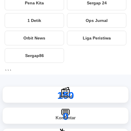
Pena Kita
Sergap 24
1 Detik
Ops Jurnal
Orbit News
Liga Peristiwa
Sergap86
```
📰
150
Artikel
💬
0
Komentar