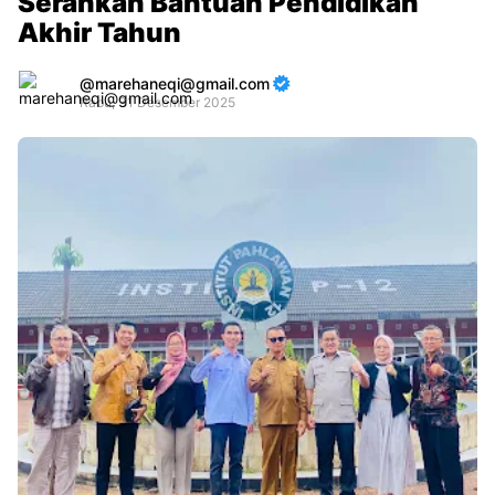
Serahkan Bantuan Pendidikan
Akhir Tahun
marehaneqi@gmail.com
Rabu, 31 Desember 2025
Premium
By
Raushan
Design
With
Shroff
Templates