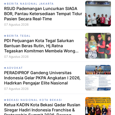
BERITA NASIONAL JAKARTA
RSUD Pademangan Luncurkan SIAGA
BOR, Pantau Ketersediaan Tempat Tidur
Pasien Secara Real-Time
07 Agustus 2026
BERITA TEGAL
PDI Perjuangan Kota Tegal Salurkan
Bantuan Beras Rutin, Hj.Ratna
Tegaskan Komitmen Membela Wong
Cilik
07 Agustus 2026
ADVOKAT
PERADIPROF Gandeng Universitas
Indonesia Gelar PKPA Angkatan I 2026,
Hadirkan Pengajar Elite Nasional
07 Agustus 2026
BEKASI NASIONAL KOTA BEKASI
Ketua KADIN Kota Bekasi Qadar Ruslan
Siregar Hadiri Indonesia Franchise &