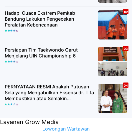
Hadapi Cuaca Ekstrem Pemkab
Bandung Lakukan Pengecekan
Peralatan Kebencanaan
Persiapan Tim Taekwondo Garut
Menjelang UIN Championship 6
PERNYATAAN RESMI Apakah Putusan
Sela yang Mengabulkan Eksepsi dr. Tifa
Membuktikan atau Semakin
Meyakinkan Publik Bahwa Ijazah
Presiden Joko Widodo Palsu? Maret
Samuel Sueken: Belum Tentu
Layanan Grow Media
Lowongan Wartawan